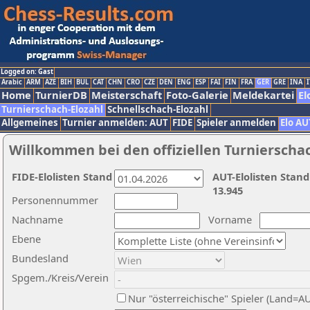
Logged on: Gast
Arabic
ARM
AZE
BIH
BUL
CAT
CHN
CRO
CZE
DEN
ENG
ESP
FAI
FIN
FRA
GER
GRE
INA
I
Home
TurnierDB
Meisterschaft
Foto-Galerie
Meldekartei
El
Turnierschach-Elozahl
Schnellschach-Elozahl
Allgemeines
Turnier anmelden: AUT
FIDE
Spieler anmelden
Elo AU
Willkommen bei den offiziellen Turnierscha
FIDE-Elolisten Stand
AUT-Elolisten Stand
13.945
Personennummer
Nachname
Vorname
Ebene
Bundesland
Spgem./Kreis/Verein
Nur "österreichische" Spieler (Land=A