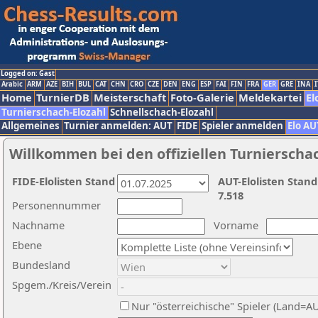
Logged on: Gast
Arabic
ARM
AZE
BIH
BUL
CAT
CHN
CRO
CZE
DEN
ENG
ESP
FAI
FIN
FRA
GER
GRE
INA
I
Home
TurnierDB
Meisterschaft
Foto-Galerie
Meldekartei
El
Turnierschach-Elozahl
Schnellschach-Elozahl
Allgemeines
Turnier anmelden: AUT
FIDE
Spieler anmelden
Elo AU
Willkommen bei den offiziellen Turnierscha
FIDE-Elolisten Stand
AUT-Elolisten Stand
7.518
Personennummer
Nachname
Vorname
Ebene
Bundesland
Spgem./Kreis/Verein
Nur "österreichische" Spieler (Land=A