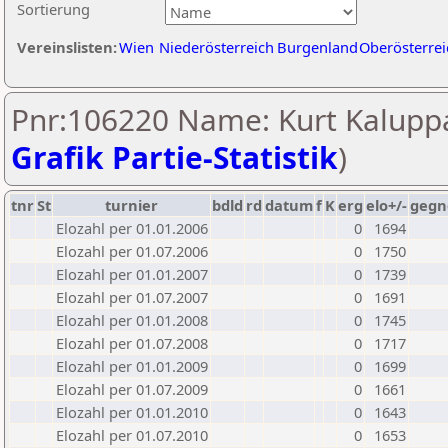
Sortierung
Vereinslisten:
Wien
Niederösterreich
Burgenland
Oberösterrei
Pnr:106220 Name: Kurt Kaluppa
Grafik Partie-Statistik
)
tnr
St
turnier
bdld
rd
datum
f
K
erg
elo+/-
gegn
Elozahl per 01.01.2006
0
1694
Elozahl per 01.07.2006
0
1750
Elozahl per 01.01.2007
0
1739
Elozahl per 01.07.2007
0
1691
Elozahl per 01.01.2008
0
1745
Elozahl per 01.07.2008
0
1717
Elozahl per 01.01.2009
0
1699
Elozahl per 01.07.2009
0
1661
Elozahl per 01.01.2010
0
1643
Elozahl per 01.07.2010
0
1653