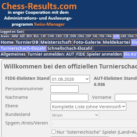
Logged on: Gast
Arabic
ARM
AZE
BIH
BUL
CAT
CHN
CRO
CZE
DEN
ENG
ESP
FAI
FIN
FRA
GER
GRE
INA
I
Home
TurnierDB
Meisterschaft
Foto-Galerie
Meldekartei
El
Turnierschach-Elozahl
Schnellschach-Elozahl
Allgemeines
Turnier anmelden: AUT
FIDE
Spieler anmelden
Elo AU
Willkommen bei den offiziellen Turnierscha
FIDE-Elolisten Stand
AUT-Elolisten Stand
6.936
Personennummer
Nachname
Vorname
Ebene
Bundesland
Spgem./Kreis/Verein
Nur "österreichische" Spieler (Land=A