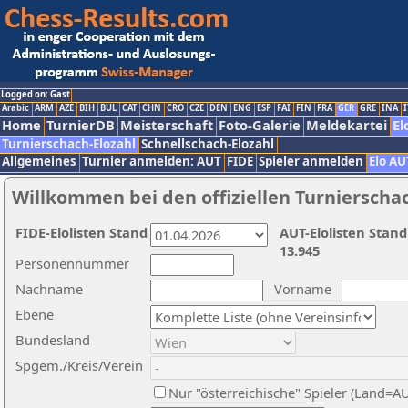
Logged on: Gast
Arabic
ARM
AZE
BIH
BUL
CAT
CHN
CRO
CZE
DEN
ENG
ESP
FAI
FIN
FRA
GER
GRE
INA
I
Home
TurnierDB
Meisterschaft
Foto-Galerie
Meldekartei
El
Turnierschach-Elozahl
Schnellschach-Elozahl
Allgemeines
Turnier anmelden: AUT
FIDE
Spieler anmelden
Elo AU
Willkommen bei den offiziellen Turnierscha
FIDE-Elolisten Stand
AUT-Elolisten Stand
13.945
Personennummer
Nachname
Vorname
Ebene
Bundesland
Spgem./Kreis/Verein
Nur "österreichische" Spieler (Land=A