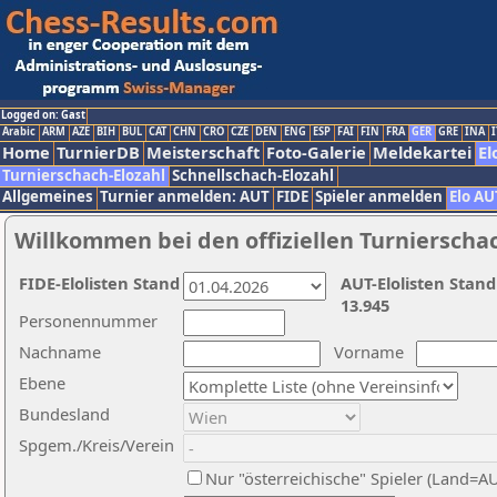
Logged on: Gast
Arabic
ARM
AZE
BIH
BUL
CAT
CHN
CRO
CZE
DEN
ENG
ESP
FAI
FIN
FRA
GER
GRE
INA
I
Home
TurnierDB
Meisterschaft
Foto-Galerie
Meldekartei
El
Turnierschach-Elozahl
Schnellschach-Elozahl
Allgemeines
Turnier anmelden: AUT
FIDE
Spieler anmelden
Elo AU
Willkommen bei den offiziellen Turnierscha
FIDE-Elolisten Stand
AUT-Elolisten Stand
13.945
Personennummer
Nachname
Vorname
Ebene
Bundesland
Spgem./Kreis/Verein
Nur "österreichische" Spieler (Land=A