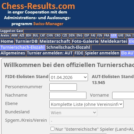
Logged on: Gast
Arabic
ARM
AZE
BIH
BUL
CAT
CHN
CRO
CZE
DEN
ENG
ESP
FAI
FIN
FRA
GER
GRE
INA
I
Home
TurnierDB
Meisterschaft
Foto-Galerie
Meldekartei
El
Turnierschach-Elozahl
Schnellschach-Elozahl
Allgemeines
Turnier anmelden: AUT
FIDE
Spieler anmelden
Elo AU
Willkommen bei den offiziellen Turnierscha
FIDE-Elolisten Stand
AUT-Elolisten Stand
13.945
Personennummer
Nachname
Vorname
Ebene
Bundesland
Spgem./Kreis/Verein
Nur "österreichische" Spieler (Land=A