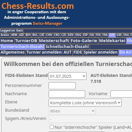
Logged on: Gast
Arabic
ARM
AZE
BIH
BUL
CAT
CHN
CRO
CZE
DEN
ENG
ESP
FAI
FIN
FRA
GER
GRE
INA
I
Home
TurnierDB
Meisterschaft
Foto-Galerie
Meldekartei
El
Turnierschach-Elozahl
Schnellschach-Elozahl
Allgemeines
Turnier anmelden: AUT
FIDE
Spieler anmelden
Elo AU
Willkommen bei den offiziellen Turnierscha
FIDE-Elolisten Stand
AUT-Elolisten Stand
7.518
Personennummer
Nachname
Vorname
Ebene
Bundesland
Spgem./Kreis/Verein
Nur "österreichische" Spieler (Land=A