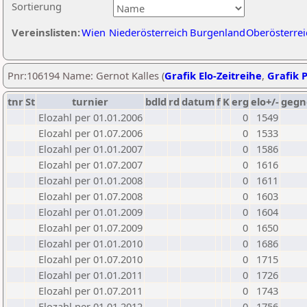
Sortierung
Vereinslisten:
Wien
Niederösterreich
Burgenland
Oberösterrei
Pnr:106194 Name: Gernot Kalles (
Grafik Elo-Zeitreihe
,
Grafik P
tnr
St
turnier
bdld
rd
datum
f
K
erg
elo+/-
gegn
Elozahl per 01.01.2006
0
1549
Elozahl per 01.07.2006
0
1533
Elozahl per 01.01.2007
0
1586
Elozahl per 01.07.2007
0
1616
Elozahl per 01.01.2008
0
1611
Elozahl per 01.07.2008
0
1603
Elozahl per 01.01.2009
0
1604
Elozahl per 01.07.2009
0
1650
Elozahl per 01.01.2010
0
1686
Elozahl per 01.07.2010
0
1715
Elozahl per 01.01.2011
0
1726
Elozahl per 01.07.2011
0
1743
Elozahl per 01.01.2012
0
1756