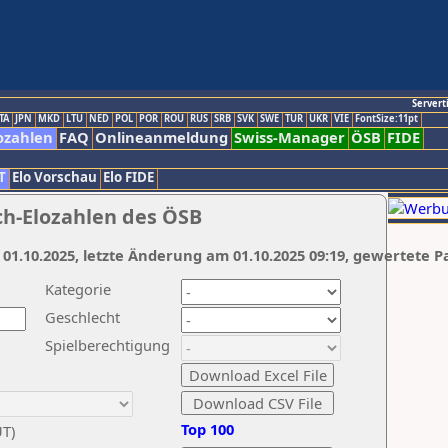
Servert
TA
JPN
MKD
LTU
NED
POL
POR
ROU
RUS
SRB
SVK
SWE
TUR
UKR
VIE
FontSize:11pt
ozahlen
FAQ
Onlineanmeldung
Swiss-Manager
ÖSB
FIDE
T
Elo Vorschau
Elo FIDE
ch-Elozahlen des ÖSB
 01.10.2025, letzte Änderung am 01.10.2025 09:19, gewertete P
Kategorie
Geschlecht
Spielberechtigung
Top 100
UT)