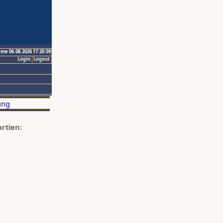
ime 06.08.2026 17:20:59
Login
Logout
artien: