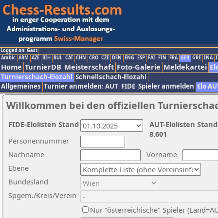
Logged on: Gast
Arabic
ARM
AZE
BIH
BUL
CAT
CHN
CRO
CZE
DEN
ENG
ESP
FAI
FIN
FRA
GER
GRE
INA
I
Home
TurnierDB
Meisterschaft
Foto-Galerie
Meldekartei
El
Turnierschach-Elozahl
Schnellschach-Elozahl
Allgemeines
Turnier anmelden: AUT
FIDE
Spieler anmelden
Elo AU
Willkommen bei den offiziellen Turnierscha
FIDE-Elolisten Stand
AUT-Elolisten Stand
8.601
Personennummer
Nachname
Vorname
Ebene
Bundesland
Spgem./Kreis/Verein
Nur "österreichische" Spieler (Land=A