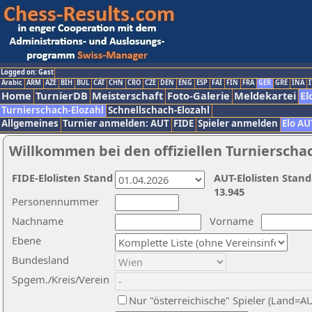
Logged on: Gast
Arabic
ARM
AZE
BIH
BUL
CAT
CHN
CRO
CZE
DEN
ENG
ESP
FAI
FIN
FRA
GER
GRE
INA
I
Home
TurnierDB
Meisterschaft
Foto-Galerie
Meldekartei
El
Turnierschach-Elozahl
Schnellschach-Elozahl
Allgemeines
Turnier anmelden: AUT
FIDE
Spieler anmelden
Elo AU
Willkommen bei den offiziellen Turnierscha
FIDE-Elolisten Stand
AUT-Elolisten Stand
13.945
Personennummer
Nachname
Vorname
Ebene
Bundesland
Spgem./Kreis/Verein
Nur "österreichische" Spieler (Land=A