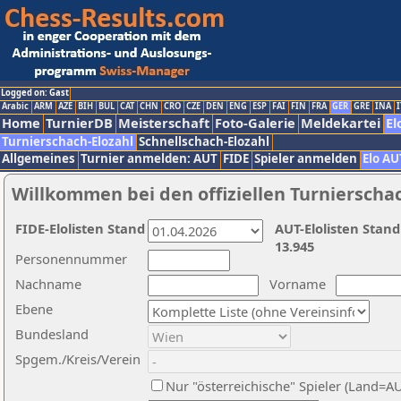
Logged on: Gast
Arabic
ARM
AZE
BIH
BUL
CAT
CHN
CRO
CZE
DEN
ENG
ESP
FAI
FIN
FRA
GER
GRE
INA
I
Home
TurnierDB
Meisterschaft
Foto-Galerie
Meldekartei
El
Turnierschach-Elozahl
Schnellschach-Elozahl
Allgemeines
Turnier anmelden: AUT
FIDE
Spieler anmelden
Elo AU
Willkommen bei den offiziellen Turnierscha
FIDE-Elolisten Stand
AUT-Elolisten Stand
13.945
Personennummer
Nachname
Vorname
Ebene
Bundesland
Spgem./Kreis/Verein
Nur "österreichische" Spieler (Land=A