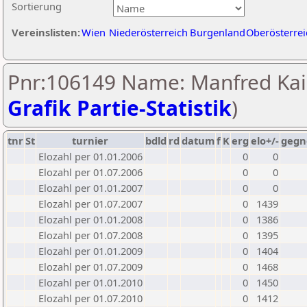
Sortierung
Vereinslisten:
Wien
Niederösterreich
Burgenland
Oberösterrei
Pnr:106149 Name: Manfred Kais
Grafik Partie-Statistik
)
tnr
St
turnier
bdld
rd
datum
f
K
erg
elo+/-
gegn
Elozahl per 01.01.2006
0
0
Elozahl per 01.07.2006
0
0
Elozahl per 01.01.2007
0
0
Elozahl per 01.07.2007
0
1439
Elozahl per 01.01.2008
0
1386
Elozahl per 01.07.2008
0
1395
Elozahl per 01.01.2009
0
1404
Elozahl per 01.07.2009
0
1468
Elozahl per 01.01.2010
0
1450
Elozahl per 01.07.2010
0
1412