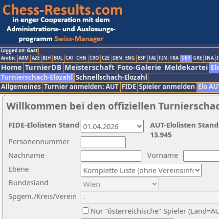
Logged on: Gast
Arabic
ARM
AZE
BIH
BUL
CAT
CHN
CRO
CZE
DEN
ENG
ESP
FAI
FIN
FRA
GER
GRE
INA
I
Home
TurnierDB
Meisterschaft
Foto-Galerie
Meldekartei
El
Turnierschach-Elozahl
Schnellschach-Elozahl
Allgemeines
Turnier anmelden: AUT
FIDE
Spieler anmelden
Elo AU
Willkommen bei den offiziellen Turnierscha
FIDE-Elolisten Stand
AUT-Elolisten Stand
13.945
Personennummer
Nachname
Vorname
Ebene
Bundesland
Spgem./Kreis/Verein
Nur "österreichische" Spieler (Land=A