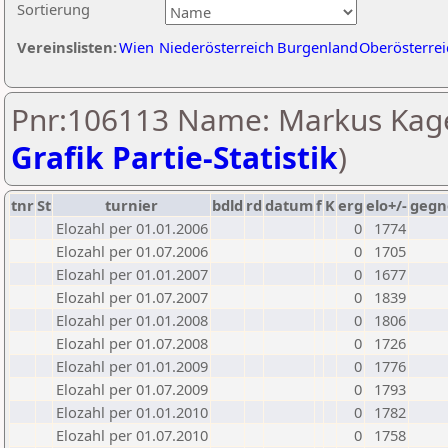
Sortierung
Vereinslisten:
Wien
Niederösterreich
Burgenland
Oberösterrei
Pnr:106113 Name: Markus Kage
Grafik Partie-Statistik
)
tnr
St
turnier
bdld
rd
datum
f
K
erg
elo+/-
gegn
Elozahl per 01.01.2006
0
1774
Elozahl per 01.07.2006
0
1705
Elozahl per 01.01.2007
0
1677
Elozahl per 01.07.2007
0
1839
Elozahl per 01.01.2008
0
1806
Elozahl per 01.07.2008
0
1726
Elozahl per 01.01.2009
0
1776
Elozahl per 01.07.2009
0
1793
Elozahl per 01.01.2010
0
1782
Elozahl per 01.07.2010
0
1758