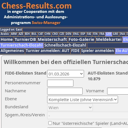
Logged on: Gast
Arabic
ARM
AZE
BIH
BUL
CAT
CHN
CRO
CZE
DEN
ENG
ESP
FAI
FIN
FRA
GER
GRE
INA
I
Home
TurnierDB
Meisterschaft
Foto-Galerie
Meldekartei
El
Turnierschach-Elozahl
Schnellschach-Elozahl
Allgemeines
Turnier anmelden: AUT
FIDE
Spieler anmelden
Elo AU
Willkommen bei den offiziellen Turnierscha
FIDE-Elolisten Stand
AUT-Elolisten Stand
10.879
Personennummer
Nachname
Vorname
Ebene
Bundesland
Spgem./Kreis/Verein
Nur "österreichische" Spieler (Land=A