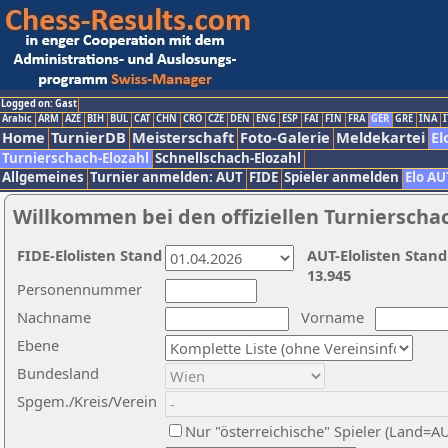
Logged on: Gast
Arabic
ARM
AZE
BIH
BUL
CAT
CHN
CRO
CZE
DEN
ENG
ESP
FAI
FIN
FRA
GER
GRE
INA
I
Home
TurnierDB
Meisterschaft
Foto-Galerie
Meldekartei
El
Turnierschach-Elozahl
Schnellschach-Elozahl
Allgemeines
Turnier anmelden: AUT
FIDE
Spieler anmelden
Elo AU
Willkommen bei den offiziellen Turnierscha
FIDE-Elolisten Stand
AUT-Elolisten Stand
13.945
Personennummer
Nachname
Vorname
Ebene
Bundesland
Spgem./Kreis/Verein
Nur "österreichische" Spieler (Land=A