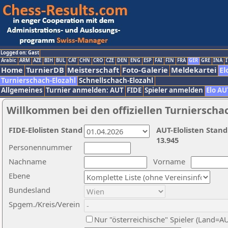
Logged on: Gast
Arabic
ARM
AZE
BIH
BUL
CAT
CHN
CRO
CZE
DEN
ENG
ESP
FAI
FIN
FRA
GER
GRE
INA
I
Home
TurnierDB
Meisterschaft
Foto-Galerie
Meldekartei
El
Turnierschach-Elozahl
Schnellschach-Elozahl
Allgemeines
Turnier anmelden: AUT
FIDE
Spieler anmelden
Elo AU
Willkommen bei den offiziellen Turnierscha
FIDE-Elolisten Stand
AUT-Elolisten Stand
13.945
Personennummer
Nachname
Vorname
Ebene
Bundesland
Spgem./Kreis/Verein
Nur "österreichische" Spieler (Land=A