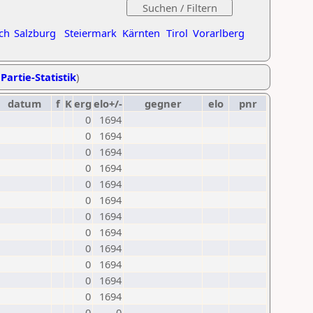
ch
Salzburg
Steiermark
Kärnten
Tirol
Vorarlberg
Partie-Statistik
)
datum
f
K
erg
elo+/-
gegner
elo
pnr
0
1694
0
1694
0
1694
0
1694
0
1694
0
1694
0
1694
0
1694
0
1694
0
1694
0
1694
0
1694
0
0