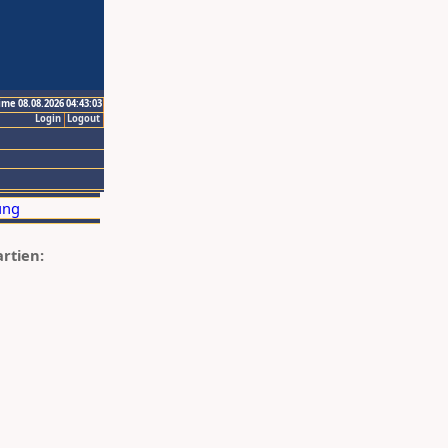
ime 08.08.2026 04:43:03
Login
Logout
artien: