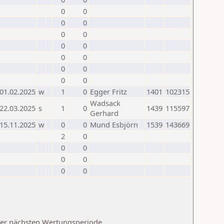
0
0
0
0
0
0
0
0
0
0
0
0
0
0
01.02.2025
w
1
0
Egger Fritz
1401
102315
Wadsack
22.03.2025
s
1
0
1439
115597
Gerhard
15.11.2025
w
0
0
Mund Esbjörn
1539
143669
2
0
0
0
0
0
0
0
 der nächsten Wertungsperiode.