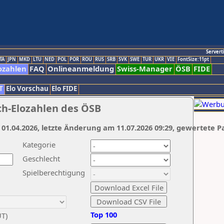
Servert
TA
JPN
MKD
LTU
NED
POL
POR
ROU
RUS
SRB
SVK
SWE
TUR
UKR
VIE
FontSize:11pt
ozahlen
FAQ
Onlineanmeldung
Swiss-Manager
ÖSB
FIDE
T
Elo Vorschau
Elo FIDE
ch-Elozahlen des ÖSB
 01.04.2026, letzte Änderung am 11.07.2026 09:29, gewertete P
Kategorie
Geschlecht
Spielberechtigung
Top 100
UT)