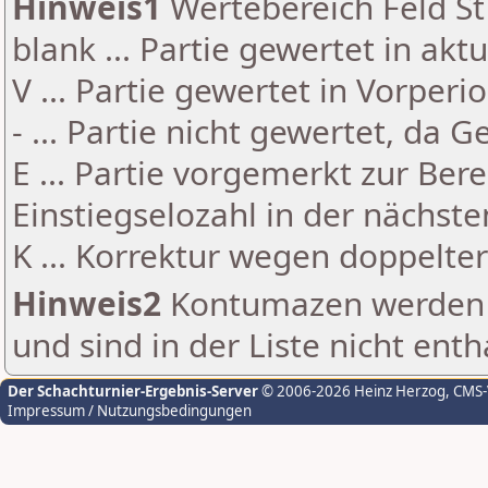
Hinweis1
Wertebereich Feld St 
blank ... Partie gewertet in akt
V ... Partie gewertet in Vorperi
- ... Partie nicht gewertet, da 
E ... Partie vorgemerkt zur Be
Einstiegselozahl in der nächst
K ... Korrektur wegen doppelt
Hinweis2
Kontumazen werden g
und sind in der Liste nicht enth
Der Schachturnier-Ergebnis-Server
© 2006-2026 Heinz Herzog
, CMS
Impressum / Nutzungsbedingungen