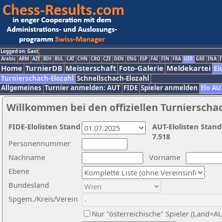
Logged on: Gast
Arabic
ARM
AZE
BIH
BUL
CAT
CHN
CRO
CZE
DEN
ENG
ESP
FAI
FIN
FRA
GER
GRE
INA
I
Home
TurnierDB
Meisterschaft
Foto-Galerie
Meldekartei
El
Turnierschach-Elozahl
Schnellschach-Elozahl
Allgemeines
Turnier anmelden: AUT
FIDE
Spieler anmelden
Elo AU
Willkommen bei den offiziellen Turnierscha
FIDE-Elolisten Stand
AUT-Elolisten Stand
7.518
Personennummer
Nachname
Vorname
Ebene
Bundesland
Spgem./Kreis/Verein
Nur "österreichische" Spieler (Land=A