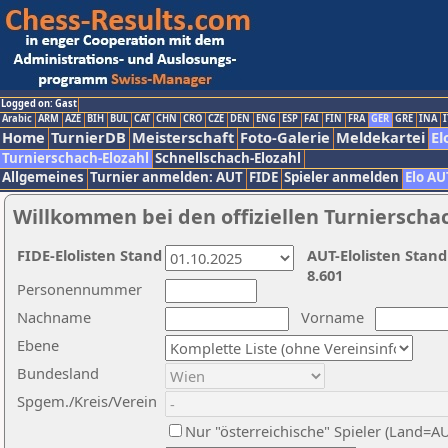
Logged on: Gast
Arabic
ARM
AZE
BIH
BUL
CAT
CHN
CRO
CZE
DEN
ENG
ESP
FAI
FIN
FRA
GER
GRE
INA
I
Home
TurnierDB
Meisterschaft
Foto-Galerie
Meldekartei
El
Turnierschach-Elozahl
Schnellschach-Elozahl
Allgemeines
Turnier anmelden: AUT
FIDE
Spieler anmelden
Elo AU
Willkommen bei den offiziellen Turnierscha
FIDE-Elolisten Stand
AUT-Elolisten Stand
8.601
Personennummer
Nachname
Vorname
Ebene
Bundesland
Spgem./Kreis/Verein
Nur "österreichische" Spieler (Land=A