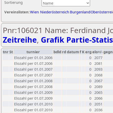
Sortierung
Vereinslisten:
Wien
Niederösterreich
Burgenland
Oberösterrei
Pnr:106021 Name: Ferdinand Jo
Zeitreihe
,
Grafik Partie-Statis
tnr
St
turnier
bdld
rd
datum
f
K
erg
elo+/-
gegn
Elozahl per 01.01.2006
0
2077
Elozahl per 01.07.2006
0
2081
Elozahl per 01.01.2007
0
2093
Elozahl per 01.07.2007
0
2068
Elozahl per 01.01.2008
0
2067
Elozahl per 01.07.2008
0
2089
Elozahl per 01.01.2009
0
2065
Elozahl per 01.07.2009
0
2066
Elozahl per 01.01.2010
0
2051
Elozahl per 01.07.2010
0
2036