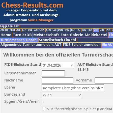
Logged on: Gast
Arabic
ARM
AZE
BIH
BUL
CAT
CHN
CRO
CZE
DEN
ENG
ESP
FAI
FIN
FRA
GER
GRE
INA
I
Home
TurnierDB
Meisterschaft
Foto-Galerie
Meldekartei
El
Turnierschach-Elozahl
Schnellschach-Elozahl
Allgemeines
Turnier anmelden: AUT
FIDE
Spieler anmelden
Elo AU
Willkommen bei den offiziellen Turnierscha
FIDE-Elolisten Stand
AUT-Elolisten Stand
13.945
Personennummer
Nachname
Vorname
Ebene
Bundesland
Spgem./Kreis/Verein
Nur "österreichische" Spieler (Land=A