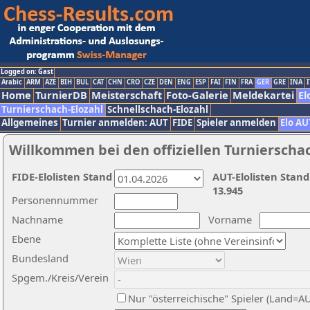
Logged on: Gast
Arabic
ARM
AZE
BIH
BUL
CAT
CHN
CRO
CZE
DEN
ENG
ESP
FAI
FIN
FRA
GER
GRE
INA
I
Home
TurnierDB
Meisterschaft
Foto-Galerie
Meldekartei
El
Turnierschach-Elozahl
Schnellschach-Elozahl
Allgemeines
Turnier anmelden: AUT
FIDE
Spieler anmelden
Elo AU
Willkommen bei den offiziellen Turnierscha
FIDE-Elolisten Stand
AUT-Elolisten Stand
13.945
Personennummer
Nachname
Vorname
Ebene
Bundesland
Spgem./Kreis/Verein
Nur "österreichische" Spieler (Land=A