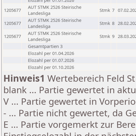
Elozahl per 01.01.2026
AUT STMK 2526 Steirische
1205677
Stmk
7
07.02.20
Landesliga
AUT STMK 2526 Steirische
1205677
Stmk
8
28.02.20
Landesliga
AUT STMK 2526 Steirische
1205677
Stmk
9
28.03.20
Landesliga
Gesamtpartien 3
Elozahl per 01.04.2026
Elozahl per 01.07.2026
Elozahl per 01.10.2026
Hinweis1
Wertebereich Feld St 
blank ... Partie gewertet in akt
V ... Partie gewertet in Vorperi
- ... Partie nicht gewertet, da 
E ... Partie vorgemerkt zur Be
Einstiegselozahl in der nächst