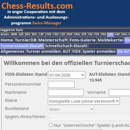
Logged on: Gast
Arabic
ARM
AZE
BIH
BUL
CAT
CHN
CRO
CZE
DEN
ENG
ESP
FAI
FIN
FRA
GER
GRE
INA
I
Home
TurnierDB
Meisterschaft
Foto-Galerie
Meldekartei
El
Turnierschach-Elozahl
Schnellschach-Elozahl
Allgemeines
Turnier anmelden: AUT
FIDE
Spieler anmelden
Elo AU
Willkommen bei den offiziellen Turnierscha
FIDE-Elolisten Stand
AUT-Elolisten Stand
13.945
Personennummer
Nachname
Vorname
Ebene
Bundesland
Spgem./Kreis/Verein
Nur "österreichische" Spieler (Land=A