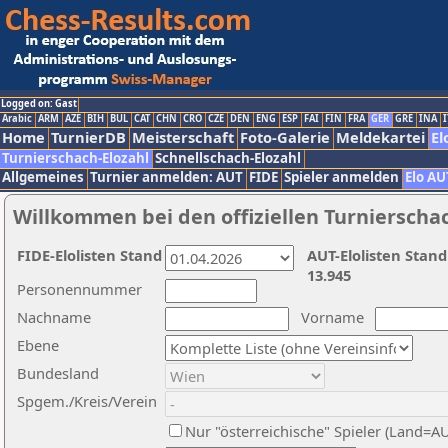
Logged on: Gast
Arabic
ARM
AZE
BIH
BUL
CAT
CHN
CRO
CZE
DEN
ENG
ESP
FAI
FIN
FRA
GER
GRE
INA
I
Home
TurnierDB
Meisterschaft
Foto-Galerie
Meldekartei
El
Turnierschach-Elozahl
Schnellschach-Elozahl
Allgemeines
Turnier anmelden: AUT
FIDE
Spieler anmelden
Elo AU
Willkommen bei den offiziellen Turnierscha
FIDE-Elolisten Stand
AUT-Elolisten Stand
13.945
Personennummer
Nachname
Vorname
Ebene
Bundesland
Spgem./Kreis/Verein
Nur "österreichische" Spieler (Land=A