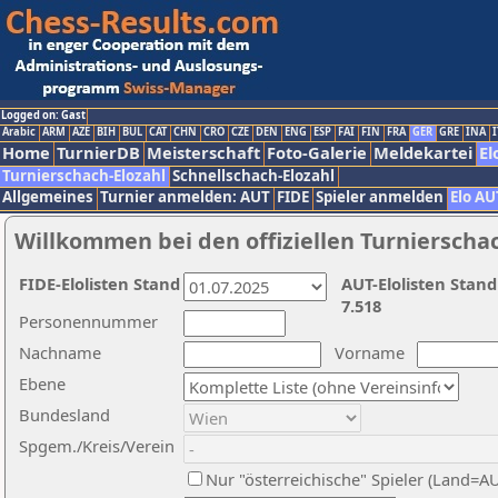
Logged on: Gast
Arabic
ARM
AZE
BIH
BUL
CAT
CHN
CRO
CZE
DEN
ENG
ESP
FAI
FIN
FRA
GER
GRE
INA
I
Home
TurnierDB
Meisterschaft
Foto-Galerie
Meldekartei
El
Turnierschach-Elozahl
Schnellschach-Elozahl
Allgemeines
Turnier anmelden: AUT
FIDE
Spieler anmelden
Elo AU
Willkommen bei den offiziellen Turnierscha
FIDE-Elolisten Stand
AUT-Elolisten Stand
7.518
Personennummer
Nachname
Vorname
Ebene
Bundesland
Spgem./Kreis/Verein
Nur "österreichische" Spieler (Land=A