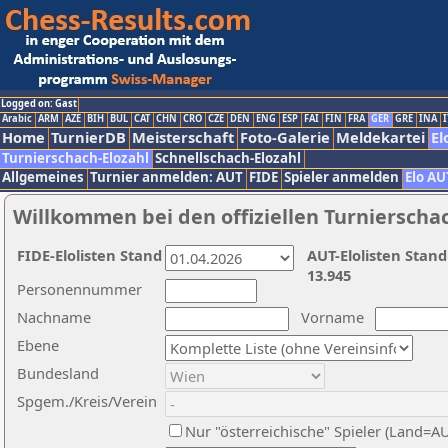
Logged on: Gast
Arabic
ARM
AZE
BIH
BUL
CAT
CHN
CRO
CZE
DEN
ENG
ESP
FAI
FIN
FRA
GER
GRE
INA
I
Home
TurnierDB
Meisterschaft
Foto-Galerie
Meldekartei
El
Turnierschach-Elozahl
Schnellschach-Elozahl
Allgemeines
Turnier anmelden: AUT
FIDE
Spieler anmelden
Elo AU
Willkommen bei den offiziellen Turnierscha
FIDE-Elolisten Stand
AUT-Elolisten Stand
13.945
Personennummer
Nachname
Vorname
Ebene
Bundesland
Spgem./Kreis/Verein
Nur "österreichische" Spieler (Land=A