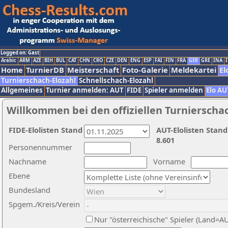
Logged on: Gast
Arabic
ARM
AZE
BIH
BUL
CAT
CHN
CRO
CZE
DEN
ENG
ESP
FAI
FIN
FRA
GER
GRE
INA
I
Home
TurnierDB
Meisterschaft
Foto-Galerie
Meldekartei
El
Turnierschach-Elozahl
Schnellschach-Elozahl
Allgemeines
Turnier anmelden: AUT
FIDE
Spieler anmelden
Elo AU
Willkommen bei den offiziellen Turnierscha
FIDE-Elolisten Stand
AUT-Elolisten Stand
8.601
Personennummer
Nachname
Vorname
Ebene
Bundesland
Spgem./Kreis/Verein
Nur "österreichische" Spieler (Land=A