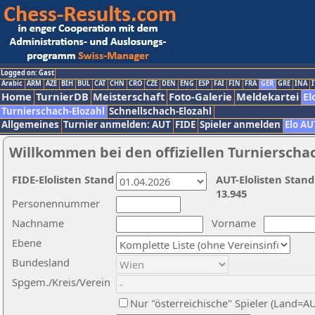
Logged on: Gast
Arabic
ARM
AZE
BIH
BUL
CAT
CHN
CRO
CZE
DEN
ENG
ESP
FAI
FIN
FRA
GER
GRE
INA
I
Home
TurnierDB
Meisterschaft
Foto-Galerie
Meldekartei
El
Turnierschach-Elozahl
Schnellschach-Elozahl
Allgemeines
Turnier anmelden: AUT
FIDE
Spieler anmelden
Elo AU
Willkommen bei den offiziellen Turnierscha
FIDE-Elolisten Stand
AUT-Elolisten Stand
13.945
Personennummer
Nachname
Vorname
Ebene
Bundesland
Spgem./Kreis/Verein
Nur "österreichische" Spieler (Land=A