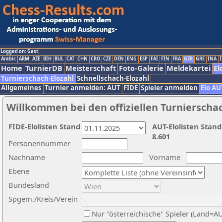
Logged on: Gast
Arabic
ARM
AZE
BIH
BUL
CAT
CHN
CRO
CZE
DEN
ENG
ESP
FAI
FIN
FRA
GER
GRE
INA
I
Home
TurnierDB
Meisterschaft
Foto-Galerie
Meldekartei
El
Turnierschach-Elozahl
Schnellschach-Elozahl
Allgemeines
Turnier anmelden: AUT
FIDE
Spieler anmelden
Elo AU
Willkommen bei den offiziellen Turnierscha
FIDE-Elolisten Stand
AUT-Elolisten Stand
8.601
Personennummer
Nachname
Vorname
Ebene
Bundesland
Spgem./Kreis/Verein
Nur "österreichische" Spieler (Land=A