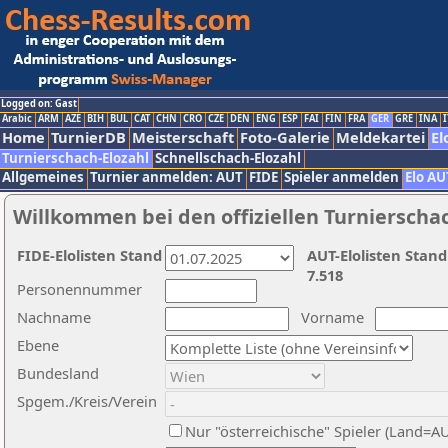
Logged on: Gast
Arabic
ARM
AZE
BIH
BUL
CAT
CHN
CRO
CZE
DEN
ENG
ESP
FAI
FIN
FRA
GER
GRE
INA
I
Home
TurnierDB
Meisterschaft
Foto-Galerie
Meldekartei
El
Turnierschach-Elozahl
Schnellschach-Elozahl
Allgemeines
Turnier anmelden: AUT
FIDE
Spieler anmelden
Elo AU
Willkommen bei den offiziellen Turnierscha
FIDE-Elolisten Stand
AUT-Elolisten Stand
7.518
Personennummer
Nachname
Vorname
Ebene
Bundesland
Spgem./Kreis/Verein
Nur "österreichische" Spieler (Land=A