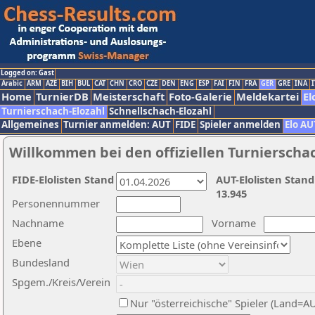
Logged on: Gast
Arabic
ARM
AZE
BIH
BUL
CAT
CHN
CRO
CZE
DEN
ENG
ESP
FAI
FIN
FRA
GER
GRE
INA
I
Home
TurnierDB
Meisterschaft
Foto-Galerie
Meldekartei
El
Turnierschach-Elozahl
Schnellschach-Elozahl
Allgemeines
Turnier anmelden: AUT
FIDE
Spieler anmelden
Elo AU
Willkommen bei den offiziellen Turnierscha
FIDE-Elolisten Stand
AUT-Elolisten Stand
13.945
Personennummer
Nachname
Vorname
Ebene
Bundesland
Spgem./Kreis/Verein
Nur "österreichische" Spieler (Land=A