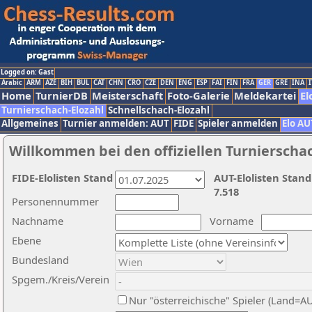
Logged on: Gast
Arabic
ARM
AZE
BIH
BUL
CAT
CHN
CRO
CZE
DEN
ENG
ESP
FAI
FIN
FRA
GER
GRE
INA
I
Home
TurnierDB
Meisterschaft
Foto-Galerie
Meldekartei
El
Turnierschach-Elozahl
Schnellschach-Elozahl
Allgemeines
Turnier anmelden: AUT
FIDE
Spieler anmelden
Elo AU
Willkommen bei den offiziellen Turnierscha
FIDE-Elolisten Stand
AUT-Elolisten Stand
7.518
Personennummer
Nachname
Vorname
Ebene
Bundesland
Spgem./Kreis/Verein
Nur "österreichische" Spieler (Land=A