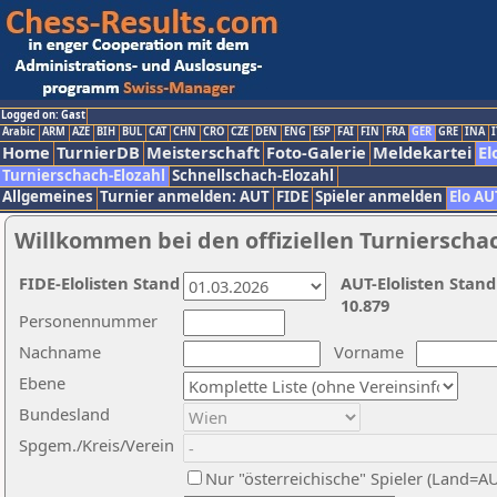
Logged on: Gast
Arabic
ARM
AZE
BIH
BUL
CAT
CHN
CRO
CZE
DEN
ENG
ESP
FAI
FIN
FRA
GER
GRE
INA
I
Home
TurnierDB
Meisterschaft
Foto-Galerie
Meldekartei
El
Turnierschach-Elozahl
Schnellschach-Elozahl
Allgemeines
Turnier anmelden: AUT
FIDE
Spieler anmelden
Elo AU
Willkommen bei den offiziellen Turnierscha
FIDE-Elolisten Stand
AUT-Elolisten Stand
10.879
Personennummer
Nachname
Vorname
Ebene
Bundesland
Spgem./Kreis/Verein
Nur "österreichische" Spieler (Land=A