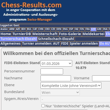
Logged on: Gast
Arabic
ARM
AZE
BIH
BUL
CAT
CHN
CRO
CZE
DEN
ENG
ESP
FAI
FIN
FRA
GER
GRE
INA
I
Home
TurnierDB
Meisterschaft
Foto-Galerie
Meldekartei
El
Turnierschach-Elozahl
Schnellschach-Elozahl
Allgemeines
Turnier anmelden: AUT
FIDE
Spieler anmelden
Elo AU
Willkommen bei den offiziellen Turnierscha
FIDE-Elolisten Stand
AUT-Elolisten Stand
10.879
Personennummer
Nachname
Vorname
Ebene
Bundesland
Spgem./Kreis/Verein
Nur "österreichische" Spieler (Land=A