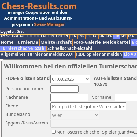
Logged on: Gast
Arabic
ARM
AZE
BIH
BUL
CAT
CHN
CRO
CZE
DEN
ENG
ESP
FAI
FIN
FRA
GER
GRE
INA
I
Home
TurnierDB
Meisterschaft
Foto-Galerie
Meldekartei
El
Turnierschach-Elozahl
Schnellschach-Elozahl
Allgemeines
Turnier anmelden: AUT
FIDE
Spieler anmelden
Elo AU
Willkommen bei den offiziellen Turnierscha
FIDE-Elolisten Stand
AUT-Elolisten Stand
10.879
Personennummer
Nachname
Vorname
Ebene
Bundesland
Spgem./Kreis/Verein
Nur "österreichische" Spieler (Land=A