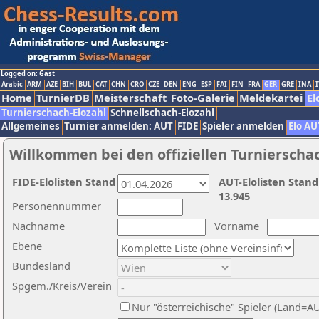
Logged on: Gast
Arabic
ARM
AZE
BIH
BUL
CAT
CHN
CRO
CZE
DEN
ENG
ESP
FAI
FIN
FRA
GER
GRE
INA
I
Home
TurnierDB
Meisterschaft
Foto-Galerie
Meldekartei
El
Turnierschach-Elozahl
Schnellschach-Elozahl
Allgemeines
Turnier anmelden: AUT
FIDE
Spieler anmelden
Elo AU
Willkommen bei den offiziellen Turnierscha
FIDE-Elolisten Stand
AUT-Elolisten Stand
13.945
Personennummer
Nachname
Vorname
Ebene
Bundesland
Spgem./Kreis/Verein
Nur "österreichische" Spieler (Land=A