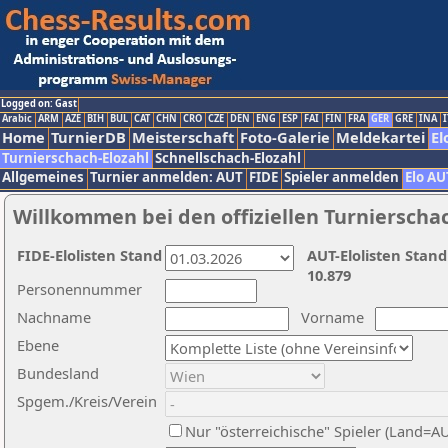
Logged on: Gast
Arabic
ARM
AZE
BIH
BUL
CAT
CHN
CRO
CZE
DEN
ENG
ESP
FAI
FIN
FRA
GER
GRE
INA
I
Home
TurnierDB
Meisterschaft
Foto-Galerie
Meldekartei
El
Turnierschach-Elozahl
Schnellschach-Elozahl
Allgemeines
Turnier anmelden: AUT
FIDE
Spieler anmelden
Elo AU
Willkommen bei den offiziellen Turnierscha
FIDE-Elolisten Stand
AUT-Elolisten Stand
10.879
Personennummer
Nachname
Vorname
Ebene
Bundesland
Spgem./Kreis/Verein
Nur "österreichische" Spieler (Land=A