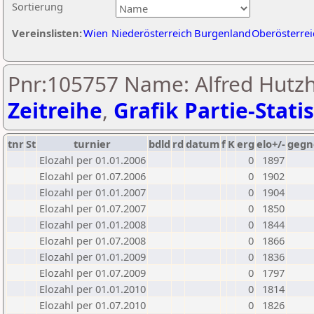
Sortierung
Vereinslisten:
Wien
Niederösterreich
Burgenland
Oberösterrei
Pnr:105757 Name: Alfred Hutzh
Zeitreihe
,
Grafik Partie-Statis
tnr
St
turnier
bdld
rd
datum
f
K
erg
elo+/-
gegn
Elozahl per 01.01.2006
0
1897
Elozahl per 01.07.2006
0
1902
Elozahl per 01.01.2007
0
1904
Elozahl per 01.07.2007
0
1850
Elozahl per 01.01.2008
0
1844
Elozahl per 01.07.2008
0
1866
Elozahl per 01.01.2009
0
1836
Elozahl per 01.07.2009
0
1797
Elozahl per 01.01.2010
0
1814
Elozahl per 01.07.2010
0
1826