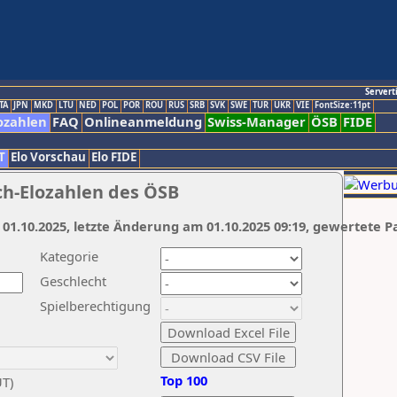
Servert
TA
JPN
MKD
LTU
NED
POL
POR
ROU
RUS
SRB
SVK
SWE
TUR
UKR
VIE
FontSize:11pt
ozahlen
FAQ
Onlineanmeldung
Swiss-Manager
ÖSB
FIDE
T
Elo Vorschau
Elo FIDE
ch-Elozahlen des ÖSB
 01.10.2025, letzte Änderung am 01.10.2025 09:19, gewertete P
Kategorie
Geschlecht
Spielberechtigung
Top 100
UT)