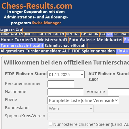
Logged on: Gast
Arabic
ARM
AZE
BIH
BUL
CAT
CHN
CRO
CZE
DEN
ENG
ESP
FAI
FIN
FRA
GER
GRE
INA
I
Home
TurnierDB
Meisterschaft
Foto-Galerie
Meldekartei
El
Turnierschach-Elozahl
Schnellschach-Elozahl
Allgemeines
Turnier anmelden: AUT
FIDE
Spieler anmelden
Elo AU
Willkommen bei den offiziellen Turnierscha
FIDE-Elolisten Stand
AUT-Elolisten Stand
8.601
Personennummer
Nachname
Vorname
Ebene
Bundesland
Spgem./Kreis/Verein
Nur "österreichische" Spieler (Land=A