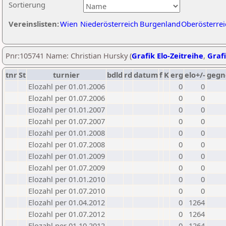
Sortierung
Vereinslisten:
Wien
Niederösterreich
Burgenland
Oberösterrei
Pnr:105741 Name: Christian Hursky (
Grafik Elo-Zeitreihe
,
Grafi
tnr
St
turnier
bdld
rd
datum
f
K
erg
elo+/-
gegn
Elozahl per 01.01.2006
0
0
Elozahl per 01.07.2006
0
0
Elozahl per 01.01.2007
0
0
Elozahl per 01.07.2007
0
0
Elozahl per 01.01.2008
0
0
Elozahl per 01.07.2008
0
0
Elozahl per 01.01.2009
0
0
Elozahl per 01.07.2009
0
0
Elozahl per 01.01.2010
0
0
Elozahl per 01.07.2010
0
0
Elozahl per 01.04.2012
0
1264
Elozahl per 01.07.2012
0
1264
Elozahl per 01.10.2012
0
1264