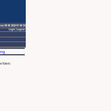
ime 08.08.2026 01:49:24
Login
Logout
artien: