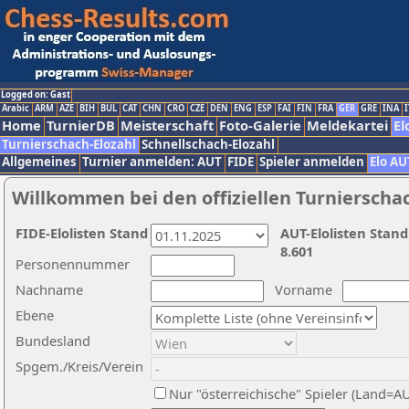
Logged on: Gast
Arabic
ARM
AZE
BIH
BUL
CAT
CHN
CRO
CZE
DEN
ENG
ESP
FAI
FIN
FRA
GER
GRE
INA
I
Home
TurnierDB
Meisterschaft
Foto-Galerie
Meldekartei
El
Turnierschach-Elozahl
Schnellschach-Elozahl
Allgemeines
Turnier anmelden: AUT
FIDE
Spieler anmelden
Elo AU
Willkommen bei den offiziellen Turnierscha
FIDE-Elolisten Stand
AUT-Elolisten Stand
8.601
Personennummer
Nachname
Vorname
Ebene
Bundesland
Spgem./Kreis/Verein
Nur "österreichische" Spieler (Land=A