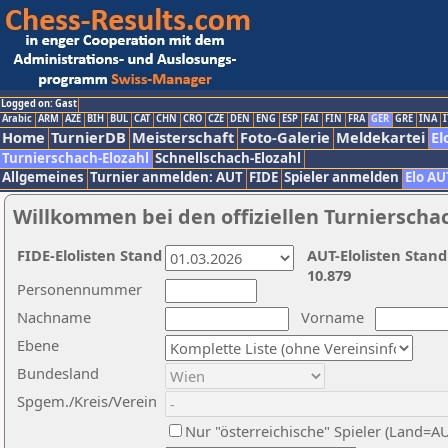
Logged on: Gast
Arabic
ARM
AZE
BIH
BUL
CAT
CHN
CRO
CZE
DEN
ENG
ESP
FAI
FIN
FRA
GER
GRE
INA
I
Home
TurnierDB
Meisterschaft
Foto-Galerie
Meldekartei
El
Turnierschach-Elozahl
Schnellschach-Elozahl
Allgemeines
Turnier anmelden: AUT
FIDE
Spieler anmelden
Elo AU
Willkommen bei den offiziellen Turnierscha
FIDE-Elolisten Stand
AUT-Elolisten Stand
10.879
Personennummer
Nachname
Vorname
Ebene
Bundesland
Spgem./Kreis/Verein
Nur "österreichische" Spieler (Land=A