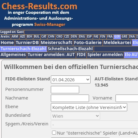
Logged on: Gast
Arabic
ARM
AZE
BIH
BUL
CAT
CHN
CRO
CZE
DEN
ENG
ESP
FAI
FIN
FRA
GER
GRE
INA
I
Home
TurnierDB
Meisterschaft
Foto-Galerie
Meldekartei
El
Turnierschach-Elozahl
Schnellschach-Elozahl
Allgemeines
Turnier anmelden: AUT
FIDE
Spieler anmelden
Elo AU
Willkommen bei den offiziellen Turnierscha
FIDE-Elolisten Stand
AUT-Elolisten Stand
13.945
Personennummer
Nachname
Vorname
Ebene
Bundesland
Spgem./Kreis/Verein
Nur "österreichische" Spieler (Land=A