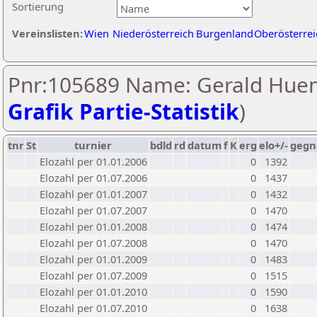
Sortierung
Vereinslisten:
Wien
Niederösterreich
Burgenland
Oberösterrei
Pnr:105689 Name: Gerald Huem
Grafik Partie-Statistik
)
tnr
St
turnier
bdld
rd
datum
f
K
erg
elo+/-
gegn
Elozahl per 01.01.2006
0
1392
Elozahl per 01.07.2006
0
1437
Elozahl per 01.01.2007
0
1432
Elozahl per 01.07.2007
0
1470
Elozahl per 01.01.2008
0
1474
Elozahl per 01.07.2008
0
1470
Elozahl per 01.01.2009
0
1483
Elozahl per 01.07.2009
0
1515
Elozahl per 01.01.2010
0
1590
Elozahl per 01.07.2010
0
1638