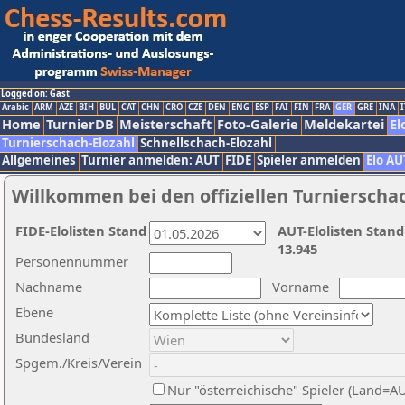
Logged on: Gast
Arabic
ARM
AZE
BIH
BUL
CAT
CHN
CRO
CZE
DEN
ENG
ESP
FAI
FIN
FRA
GER
GRE
INA
I
Home
TurnierDB
Meisterschaft
Foto-Galerie
Meldekartei
El
Turnierschach-Elozahl
Schnellschach-Elozahl
Allgemeines
Turnier anmelden: AUT
FIDE
Spieler anmelden
Elo AU
Willkommen bei den offiziellen Turnierscha
FIDE-Elolisten Stand
AUT-Elolisten Stand
13.945
Personennummer
Nachname
Vorname
Ebene
Bundesland
Spgem./Kreis/Verein
Nur "österreichische" Spieler (Land=A