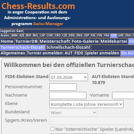
Logged on: Gast
Arabic
ARM
AZE
BIH
BUL
CAT
CHN
CRO
CZE
DEN
ENG
ESP
FAI
FIN
FRA
GER
GRE
INA
I
Home
TurnierDB
Meisterschaft
Foto-Galerie
Meldekartei
El
Turnierschach-Elozahl
Schnellschach-Elozahl
Allgemeines
Turnier anmelden: AUT
FIDE
Spieler anmelden
Elo AU
Willkommen bei den offiziellen Turnierscha
FIDE-Elolisten Stand
AUT-Elolisten Stand
10.879
Personennummer
Nachname
Vorname
Ebene
Bundesland
Spgem./Kreis/Verein
Nur "österreichische" Spieler (Land=A