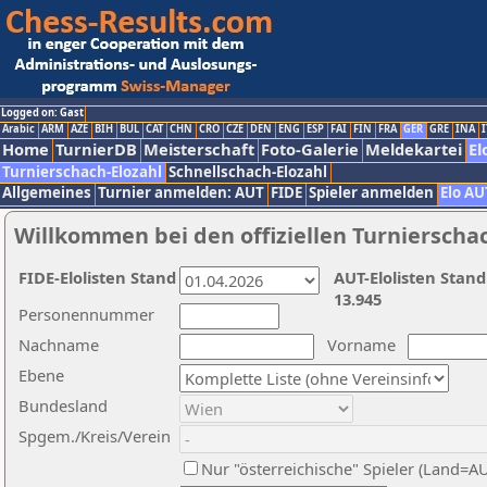
Logged on: Gast
Arabic
ARM
AZE
BIH
BUL
CAT
CHN
CRO
CZE
DEN
ENG
ESP
FAI
FIN
FRA
GER
GRE
INA
I
Home
TurnierDB
Meisterschaft
Foto-Galerie
Meldekartei
El
Turnierschach-Elozahl
Schnellschach-Elozahl
Allgemeines
Turnier anmelden: AUT
FIDE
Spieler anmelden
Elo AU
Willkommen bei den offiziellen Turnierscha
FIDE-Elolisten Stand
AUT-Elolisten Stand
13.945
Personennummer
Nachname
Vorname
Ebene
Bundesland
Spgem./Kreis/Verein
Nur "österreichische" Spieler (Land=A