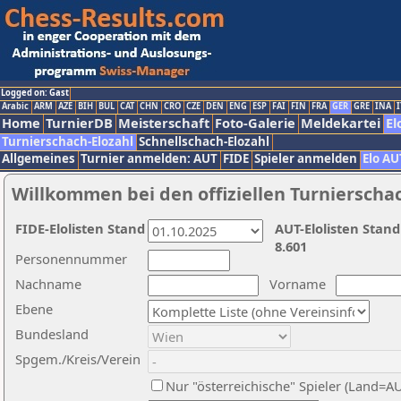
Logged on: Gast
Arabic
ARM
AZE
BIH
BUL
CAT
CHN
CRO
CZE
DEN
ENG
ESP
FAI
FIN
FRA
GER
GRE
INA
I
Home
TurnierDB
Meisterschaft
Foto-Galerie
Meldekartei
El
Turnierschach-Elozahl
Schnellschach-Elozahl
Allgemeines
Turnier anmelden: AUT
FIDE
Spieler anmelden
Elo AU
Willkommen bei den offiziellen Turnierscha
FIDE-Elolisten Stand
AUT-Elolisten Stand
8.601
Personennummer
Nachname
Vorname
Ebene
Bundesland
Spgem./Kreis/Verein
Nur "österreichische" Spieler (Land=A