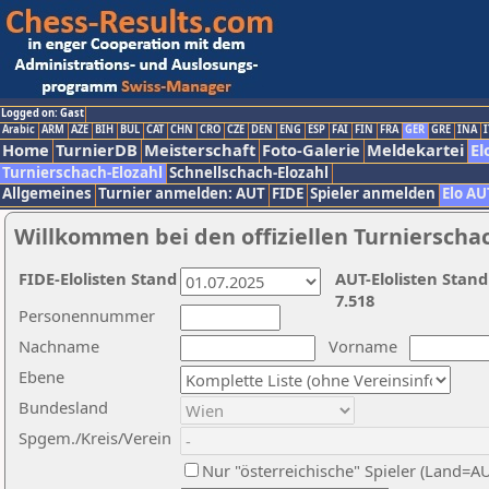
Logged on: Gast
Arabic
ARM
AZE
BIH
BUL
CAT
CHN
CRO
CZE
DEN
ENG
ESP
FAI
FIN
FRA
GER
GRE
INA
I
Home
TurnierDB
Meisterschaft
Foto-Galerie
Meldekartei
El
Turnierschach-Elozahl
Schnellschach-Elozahl
Allgemeines
Turnier anmelden: AUT
FIDE
Spieler anmelden
Elo AU
Willkommen bei den offiziellen Turnierscha
FIDE-Elolisten Stand
AUT-Elolisten Stand
7.518
Personennummer
Nachname
Vorname
Ebene
Bundesland
Spgem./Kreis/Verein
Nur "österreichische" Spieler (Land=A