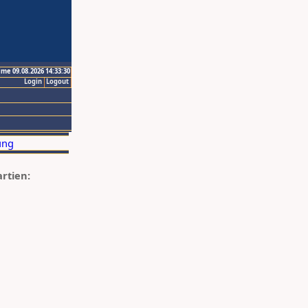
ime 09.08.2026 14:33:30
Login
Logout
artien: