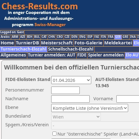
Logged on: Gast
Arabic
ARM
AZE
BIH
BUL
CAT
CHN
CRO
CZE
DEN
ENG
ESP
FAI
FIN
FRA
GER
GRE
INA
I
Home
TurnierDB
Meisterschaft
Foto-Galerie
Meldekartei
El
Turnierschach-Elozahl
Schnellschach-Elozahl
Allgemeines
Turnier anmelden: AUT
FIDE
Spieler anmelden
Elo AU
Willkommen bei den offiziellen Turnierscha
FIDE-Elolisten Stand
AUT-Elolisten Stand
13.945
Personennummer
Nachname
Vorname
Ebene
Bundesland
Spgem./Kreis/Verein
Nur "österreichische" Spieler (Land=A