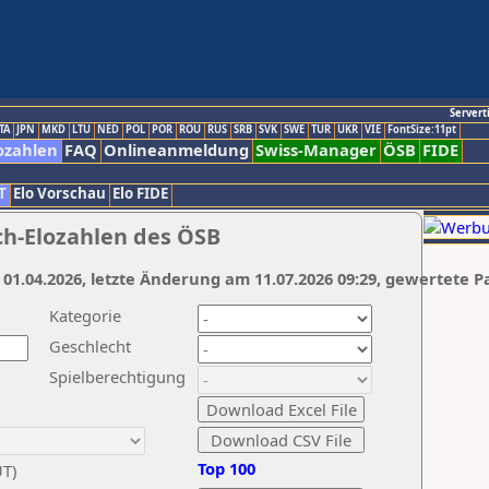
Servert
TA
JPN
MKD
LTU
NED
POL
POR
ROU
RUS
SRB
SVK
SWE
TUR
UKR
VIE
FontSize:11pt
ozahlen
FAQ
Onlineanmeldung
Swiss-Manager
ÖSB
FIDE
T
Elo Vorschau
Elo FIDE
ch-Elozahlen des ÖSB
 01.04.2026, letzte Änderung am 11.07.2026 09:29, gewertete P
Kategorie
Geschlecht
Spielberechtigung
Top 100
UT)