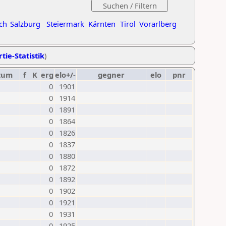
ch
Salzburg
Steiermark
Kärnten
Tirol
Vorarlberg
tie-Statistik
)
tum
f
K
erg
elo+/-
gegner
elo
pnr
0
1901
0
1914
0
1891
0
1864
0
1826
0
1837
0
1880
0
1872
0
1892
0
1902
0
1921
0
1931
0
1925