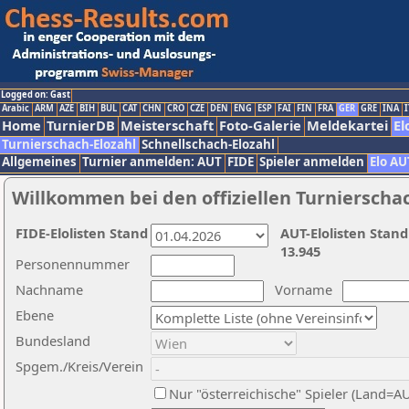
Logged on: Gast
Arabic
ARM
AZE
BIH
BUL
CAT
CHN
CRO
CZE
DEN
ENG
ESP
FAI
FIN
FRA
GER
GRE
INA
I
Home
TurnierDB
Meisterschaft
Foto-Galerie
Meldekartei
El
Turnierschach-Elozahl
Schnellschach-Elozahl
Allgemeines
Turnier anmelden: AUT
FIDE
Spieler anmelden
Elo AU
Willkommen bei den offiziellen Turnierscha
FIDE-Elolisten Stand
AUT-Elolisten Stand
13.945
Personennummer
Nachname
Vorname
Ebene
Bundesland
Spgem./Kreis/Verein
Nur "österreichische" Spieler (Land=A