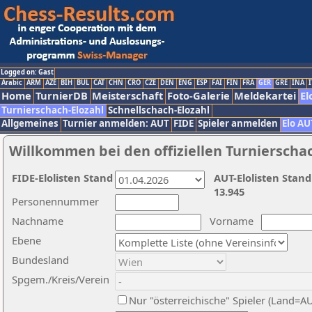
Logged on: Gast
Arabic
ARM
AZE
BIH
BUL
CAT
CHN
CRO
CZE
DEN
ENG
ESP
FAI
FIN
FRA
GER
GRE
INA
I
Home
TurnierDB
Meisterschaft
Foto-Galerie
Meldekartei
El
Turnierschach-Elozahl
Schnellschach-Elozahl
Allgemeines
Turnier anmelden: AUT
FIDE
Spieler anmelden
Elo AU
Willkommen bei den offiziellen Turnierscha
FIDE-Elolisten Stand
AUT-Elolisten Stand
13.945
Personennummer
Nachname
Vorname
Ebene
Bundesland
Spgem./Kreis/Verein
Nur "österreichische" Spieler (Land=A