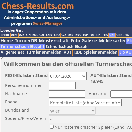
Logged on: Gast
Arabic
ARM
AZE
BIH
BUL
CAT
CHN
CRO
CZE
DEN
ENG
ESP
FAI
FIN
FRA
GER
GRE
INA
I
Home
TurnierDB
Meisterschaft
Foto-Galerie
Meldekartei
El
Turnierschach-Elozahl
Schnellschach-Elozahl
Allgemeines
Turnier anmelden: AUT
FIDE
Spieler anmelden
Elo AU
Willkommen bei den offiziellen Turnierscha
FIDE-Elolisten Stand
AUT-Elolisten Stand
13.945
Personennummer
Nachname
Vorname
Ebene
Bundesland
Spgem./Kreis/Verein
Nur "österreichische" Spieler (Land=A