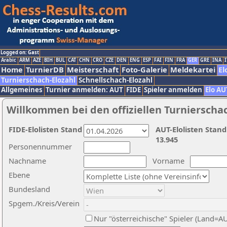
Logged on: Gast
Arabic
ARM
AZE
BIH
BUL
CAT
CHN
CRO
CZE
DEN
ENG
ESP
FAI
FIN
FRA
GER
GRE
INA
I
Home
TurnierDB
Meisterschaft
Foto-Galerie
Meldekartei
El
Turnierschach-Elozahl
Schnellschach-Elozahl
Allgemeines
Turnier anmelden: AUT
FIDE
Spieler anmelden
Elo AU
Willkommen bei den offiziellen Turnierscha
FIDE-Elolisten Stand
AUT-Elolisten Stand
13.945
Personennummer
Nachname
Vorname
Ebene
Bundesland
Spgem./Kreis/Verein
Nur "österreichische" Spieler (Land=A