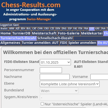
Logged on: Gast
Arabic
ARM
AZE
BIH
BUL
CAT
CHN
CRO
CZE
DEN
ENG
ESP
FAI
FIN
FRA
GER
GRE
INA
I
Home
TurnierDB
Meisterschaft
Foto-Galerie
Meldekartei
El
Turnierschach-Elozahl
Schnellschach-Elozahl
Allgemeines
Turnier anmelden: AUT
FIDE
Spieler anmelden
Elo AU
Willkommen bei den offiziellen Turnierscha
FIDE-Elolisten Stand
AUT-Elolisten Stand
8.601
Personennummer
Nachname
Vorname
Ebene
Bundesland
Spgem./Kreis/Verein
Nur "österreichische" Spieler (Land=A