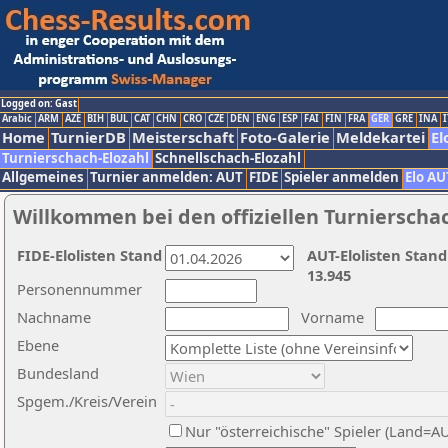
Logged on: Gast
Arabic
ARM
AZE
BIH
BUL
CAT
CHN
CRO
CZE
DEN
ENG
ESP
FAI
FIN
FRA
GER
GRE
INA
I
Home
TurnierDB
Meisterschaft
Foto-Galerie
Meldekartei
El
Turnierschach-Elozahl
Schnellschach-Elozahl
Allgemeines
Turnier anmelden: AUT
FIDE
Spieler anmelden
Elo AU
Willkommen bei den offiziellen Turnierscha
FIDE-Elolisten Stand
AUT-Elolisten Stand
13.945
Personennummer
Nachname
Vorname
Ebene
Bundesland
Spgem./Kreis/Verein
Nur "österreichische" Spieler (Land=A