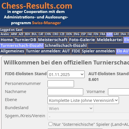
Logged on: Gast
Arabic
ARM
AZE
BIH
BUL
CAT
CHN
CRO
CZE
DEN
ENG
ESP
FAI
FIN
FRA
GER
GRE
INA
I
Home
TurnierDB
Meisterschaft
Foto-Galerie
Meldekartei
El
Turnierschach-Elozahl
Schnellschach-Elozahl
Allgemeines
Turnier anmelden: AUT
FIDE
Spieler anmelden
Elo AU
Willkommen bei den offiziellen Turnierscha
FIDE-Elolisten Stand
AUT-Elolisten Stand
8.601
Personennummer
Nachname
Vorname
Ebene
Bundesland
Spgem./Kreis/Verein
Nur "österreichische" Spieler (Land=A